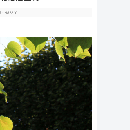
：9872 ℃