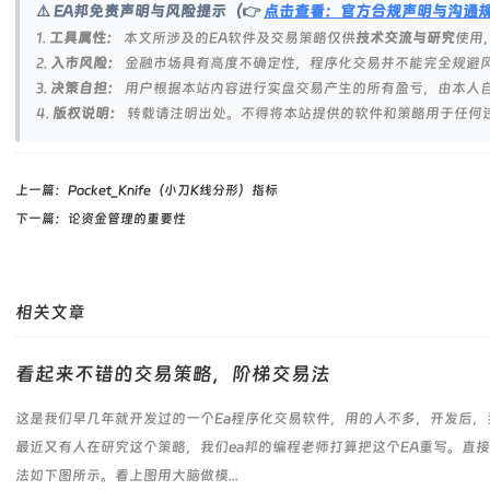
⚠️ EA邦免责声明与风险提示（👉
点击查看：官方合规声明与沟通
1.
工具属性：
本文所涉及的EA软件及交易策略仅供
技术交流与研究
使用
2.
入市风险：
金融市场具有高度不确定性，程序化交易并不能完全规避
3.
决策自担：
用户根据本站内容进行实盘交易产生的所有盈亏，由本人
4.
版权说明：
转载请注明出处。不得将本站提供的软件和策略用于任何
上一篇：
Pocket_Knife（小刀K线分形）指标
下一篇：
论资金管理的重要性
相关文章
看起来不错的交易策略，阶梯交易法
这是我们早几年就开发过的一个Ea程序化交易软件，用的人不多，开发后，
最近又有人在研究这个策略，我们ea邦的编程老师打算把这个EA重写。直
法如下图所示。看上图用大脑做模...