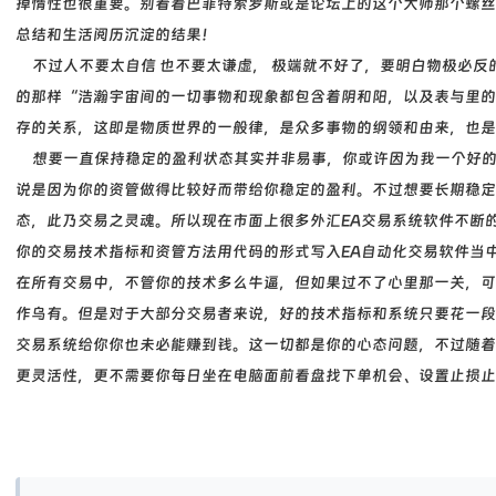
掉惰性也很重要。别看着巴菲特索罗斯或是论坛上的这个大师那个螺丝
总结和生活阅历沉淀的结果！
不过人不要太自信 也不要太谦虚， 极端就不好了，要明白物极必反
的那样“浩瀚宇宙间的一切事物和现象都包含着阴和阳，以及表与里的
存的关系，这即是物质世界的一般律，是众多事物的纲领和由来，也是
想要一直保持稳定的盈利状态其实并非易事，你或许因为我一个好的
说是因为你的资管做得比较好而带给你稳定的盈利。不过想要长期稳定
态，此乃交易之灵魂。所以现在市面上很多外汇EA交易系统软件不断
你的交易技术指标和资管方法用代码的形式写入EA自动化交易软件当
在所有交易中，不管你的技术多么牛逼，但如果过不了心里那一关，可
作乌有。但是对于大部分交易者来说，好的技术指标和系统只要花一段
交易系统给你你也未必能赚到钱。这一切都是你的心态问题，不过随着
更灵活性，更不需要你每日坐在电脑面前看盘找下单机会、设置止损止