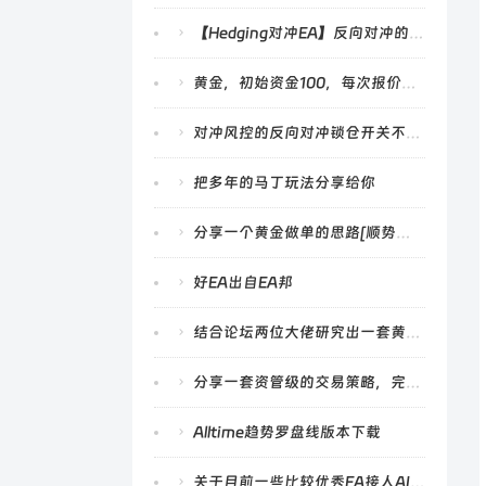
【Hedging对冲EA】反向对冲的锁仓功能会在总体止盈后仍然开单进行锁仓
黄金，初始资金100，每次报价方式测试今年1至9月份，最终净值3100，附设置。
对冲风控的反向对冲锁仓开关不复位
把多年的马丁玩法分享给你
分享一个黄金做单的思路[顺势加仓]，希望能给大家带来点启发
好EA出自EA邦
结合论坛两位大佬研究出一套黄金趋势策略
分享一套资管级的交易策略，完美通过2014-2022年的极端行情
Alltime趋势罗盘线版本下载
关于目前一些比较优秀EA接人AI的一点小小建议