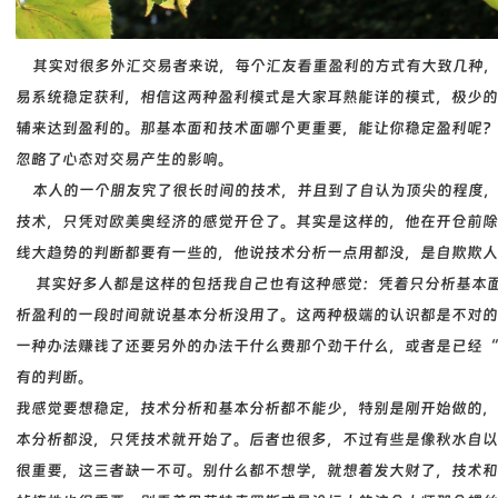
其实对很多外汇交易者来说，每个汇友看重盈利的方式有大致几种，
易系统稳定获利，相信这两种盈利模式是大家耳熟能详的模式，极少的
辅来达到盈利的。那基本面和技术面哪个更重要，能让你稳定盈利呢？
忽略了心态对交易产生的影响。
本人的一个朋友究了很长时间的技术，并且到了自认为顶尖的程度，
技术，只凭对欧美奥经济的感觉开仓了。其实是这样的，他在开仓前除
线大趋势的判断都要有一些的，他说技术分析一点用都没，是自欺欺
其实好多人都是这样的包括我自己也有这种感觉：凭着只分析基本面
析盈利的一段时间就说基本分析没用了。这两种极端的认识都是不对的
一种办法赚钱了还要另外的办法干什么费那个劲干什么，或者是已经“
有的判断。
我感觉要想稳定，技术分析和基本分析都不能少，特别是刚开始做的，
本分析都没，只凭技术就开始了。后者也很多，不过有些是像秋水自以
很重要，这三者缺一不可。别什么都不想学，就想着发大财了，技术和