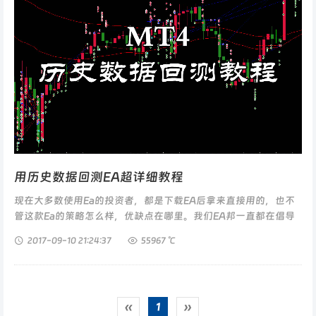
用历史数据回测EA超详细教程
现在大多数使用Ea的投资者，都是下载EA后拿来直接用的，也不
管这款Ea的策略怎么样，优缺点在哪里。我们EA邦一直都在倡导
大家在充分了解一款EA的策略以后再使用，这样才能明白这款Ea
2017-09-10
21:24:37
55967 ℃
在什么行情下效果比较...
‹‹
1
››