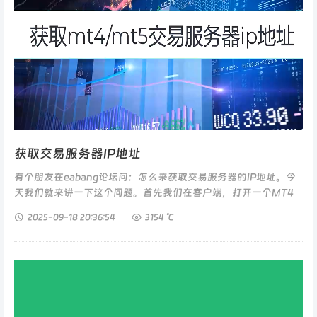
获取交易服务器IP地址
有个朋友在eabang论坛问：怎么来获取交易服务器的IP地址。今
天我们就来讲一下这个问题。首先我们在客户端，打开一个MT4
或MT5(只能开一个mt4或mt5，开多个到时候查到的IP地址也不
2025-09-18
20:36:54
3154 ℃
能一一对应)...