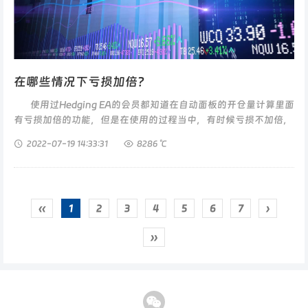
在哪些情况下亏损加倍？
使用过Hedging EA的会员都知道在自动面板的开仓量计算里面
有亏损加倍的功能，但是在使用的过程当中，有时候亏损不加倍，
有...
2022-07-19
14:33:31
8286 ℃
‹‹
1
2
3
4
5
6
7
›
››