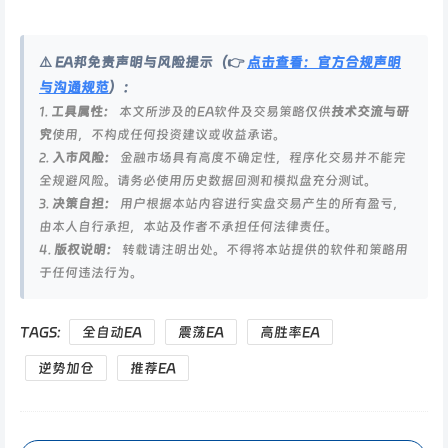
⚠️ EA邦免责声明与风险提示（👉
点击查看：官方合规声明
与沟通规范
）：
1.
工具属性：
本文所涉及的EA软件及交易策略仅供
技术交流与研
究
使用，不构成任何投资建议或收益承诺。
2.
入市风险：
金融市场具有高度不确定性，程序化交易并不能完
全规避风险。请务必使用历史数据回测和模拟盘充分测试。
3.
决策自担：
用户根据本站内容进行实盘交易产生的所有盈亏，
由本人自行承担，本站及作者不承担任何法律责任。
4.
版权说明：
转载请注明出处。不得将本站提供的软件和策略用
于任何违法行为。
TAGS:
全自动EA
震荡EA
高胜率EA
逆势加仓
推荐EA