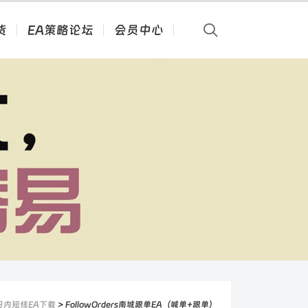
货
EA策略论坛
会员中心
日内短线EA下载
> FollowOrders南城跟单EA（喊单+跟单）