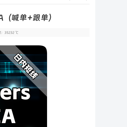
单EA（喊单+跟单）
：35232 ℃