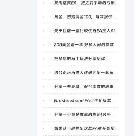
我用这款EA，把之前手动的亏损赚回来了
黄金，初始资金100，每次报价方式测试今年1至9月份，最终净值3100，附设置。
关于目前一些比较优秀EA接人AI的一点小小建议
200美金跑一年 好多人问的参数
把多年的马丁玩法分享给你
结合论坛两位大佬研究出一套黄金趋势策略
分享一些观摩，配合南城的跟单策略
Notshowhand EA可优化版本需求
分享一个黄金做单的思路[顺势加仓]，希望能给大家带来点启发
如果从当时推出这款EA就开始用的话会怎么样？NotShowHand