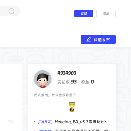
登陆
注册
快速发布
4934983
93
0
发帖数
粉丝
此人很懒，什么也没有留下
举报
Hedging_EA_v5.7需求优化~
[EA开发]