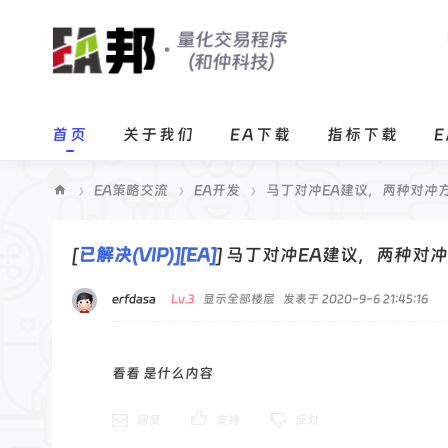
首页
关于我们
EA下载
指标下载
›
EA策略交流
›
EA开发
›
马丁对冲EA建议，两种对冲方式
E
A
[
已解决(VIP)][EA]
]
马丁对冲EA建议，两种对
邦
erfdasa
Lv.3
显示全部楼层
发表于 2020-9-6 21:45:16
程
序
化
看看 是什么内容
交
回复
支持
反对
易