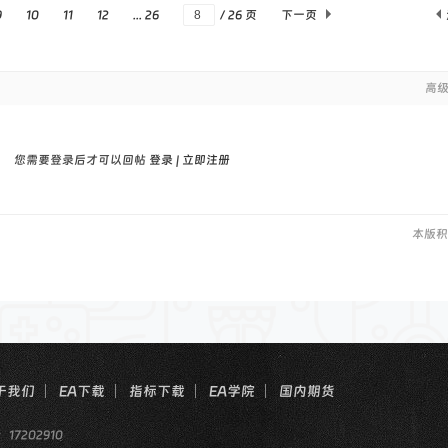
9
10
11
12
... 26
/ 26 页
下一页
高
您需要登录后才可以回帖
登录
|
立即注册
本版积
于我们
EA下载
指标下载
EA学院
国内期货
：17202910