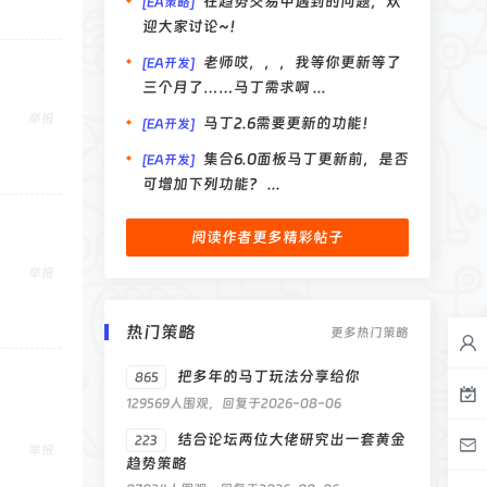
在趋势交易中遇到的问题，欢
[EA策略]
迎大家讨论~！
老师哎，，，我等你更新等了
[EA开发]
三个月了……马丁需求啊 ...
举报
马丁2.6需要更新的功能！
[EA开发]
集合6.0面板马丁更新前，是否
[EA开发]
可增加下列功能？ ...
阅读作者更多精彩帖子
举报
热门策略
更多热门策略
把多年的马丁玩法分享给你
865
129569人围观，回复于2026-08-06
结合论坛两位大佬研究出一套黄金
223
举报
趋势策略