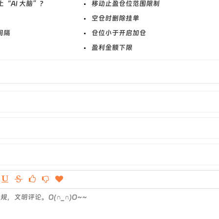
装上“AI 大脑”？
移动止盈仓位范围限制
空仓时删除挂单
间隔
仓位小于开启加仓
盈利金额下限