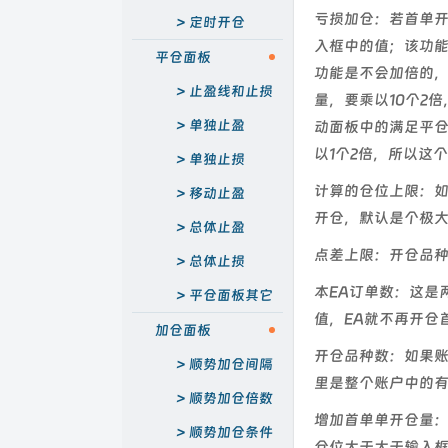
亏损加仓：若首单开
定时开仓
入框中的值；该功
平仓面板
功能是不会加倍的，
止盈线和止损
量，要乘以10个2
线
单独止盈
动面板中的满足平仓
以1个2倍，所以这
单独止损
计算的仓位上限：如
移动止盈
开仓，默认是个极
总体止盈
点差上限：开仓品
总体止损
本EA订单数：这是
平仓面板其它
值，EA就不再开仓
功能
加仓面板
开仓品种数：如果账
顺势加仓间隔
里是整个账户中的
顺势加仓倍数
增加首单单开仓量：
顺势加仓条件
仓位大于大于输入框