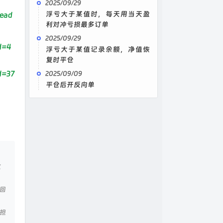
2025/09/29
浮亏大于某值时，每天用当天盈
ead
利对冲亏损最多订单
2025/09/29
d=4
浮亏大于某值记录余额，净值恢
复时平仓
d=37
2025/09/09
平仓后开反向单
收
回
担