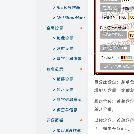
Sto顶底判断
EA
NotShowHand
不梭哈EA
全局设置
加载设置
延时设置
其它全局设置
信息显示
报警设置
百分比仓位：首单仓位
显示设置
增加开仓量，实现
其它信息显示
固定仓位：首单仓位
单开仓量；
多空单信息
开仓面板
以损定仓：首单仓位
手，如果开仓x手，
市价单&挂单