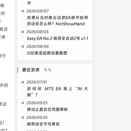
求
*输
2026/08/07
类的
如果从当时推出这款EA就开始用
仓
的话会怎么样？NotShowHand
是自
2026/08/05
只乘
Easy EA No.2 极简全自动2号 v1.1
2026/08/06
200美金起跑设置截图
进行
最近发表
2026/07/31
中的
如何给 MT5 EA 装上“AI 大
脑”？
2026/05/23
意这
移动止盈仓位范围限制
2026/05/23
且）
顺势加仓平均累加
位*