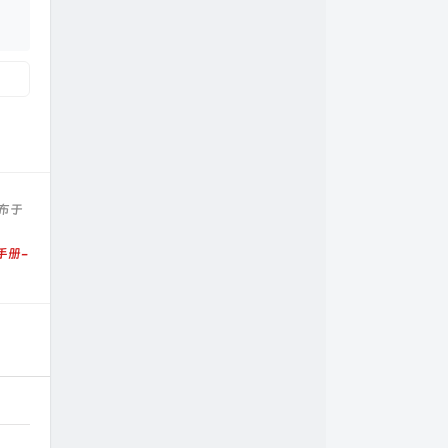
布于
手册-