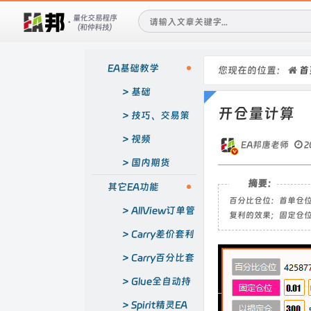
EA基础教学
您现在的位置：
首
基础
开仓量计算
技巧、交易策
略
视频
EA邦唐老师
2
国内期货
摘要：
其它EA功能
百分比仓位：首单仓位=
AllView订单管
复利的效果；固定仓位
理EA
Carry差价套利
EA
Carry百分比套
利EA
Glue全自动持
赢突破EA
Spirit精灵EA