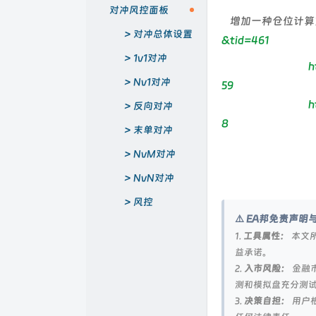
对冲风控面板
增加一种仓位计算
对冲总体设置
&tid=461
1v1对冲
h
Nv1对冲
59
h
反向对冲
8
末单对冲
NvM对冲
NvN对冲
风控
⚠️ EA邦免责声
1.
工具属性：
本文所
益承诺。
2.
入市风险：
金融
测和模拟盘充分测
3.
决策自担：
用户