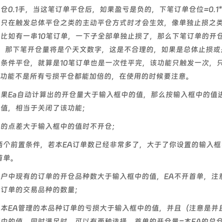
仓0.1手，当这笔订单平仓后，如果盈亏是负的，下笔订单仓位=0.1
能只在触发总体平仓之类的主动平仓方式时才会生效，像单独止损之
比如有一串10笔订单，一下子全部单独止损了，那么下笔订单的开
倍，那下笔开仓量将是个天文数字，这是不合理的，如果是总体止损或
条件平仓，就算是10笔订单也是一次性平完，该功能只触发一次，
个功能不是所有亏损平仓都能加倍的，在使用的时候要注意。
果Ea自动计算出的开仓量大于输入框中的值，那么按输入框中的值
大值，相当于关闭了该功能；
种的点差大于输入框中的值时不开仓；
两个前置条件，若本EA订单数已经非常多了，大于了你设置的输入框
首单。
户中现有的订单的开仓品种数大于输入框中的值，EA不开首单，注
有订单的交易品种的数量；
本EA管理的本品种订单的亏损大于输入框中的值，并且（注意是并
中的值，同时满足时，可以有两种选择，首单的开仓量=本EA的总仓