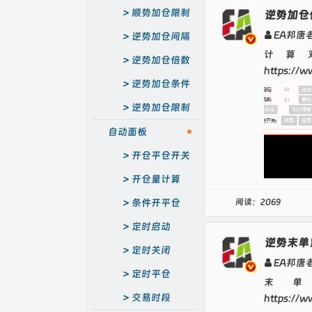
顺势加仓限制
逆势加仓
EA邦唐
逆势加仓间隔
计算
逆势加仓倍数
https://w
逆势加仓条件
逆势加仓限制
自动面板
开仓平仓开关
开仓量计算
条件开平仓
阅读：2069
定时启动
逆势末单
定时关闭
EA邦唐
定时平仓
末
交易时段
https://w