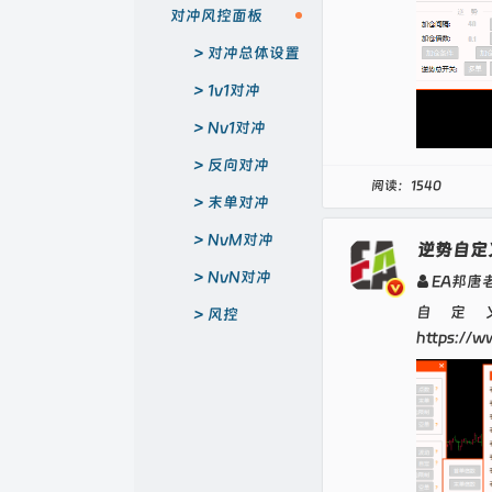
对冲风控面板
对冲总体设置
1v1对冲
Nv1对冲
反向对冲
阅读：1540
末单对冲
NvM对冲
逆势自定
NvN对冲
EA邦唐
自定
风控
https://w