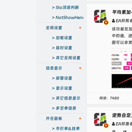
Sto顶底判断
平均累加
EA
NotShowHand
EA邦熊
不梭哈EA
全局设置
该功能在
中的值，
加载设置
图可以非常
延时设置
其它全局设置
信息显示
报警设置
显示设置
其它信息显示
阅读：7480
多空单信息
逆势自定
开仓面板
EA邦唐
市价单&挂单