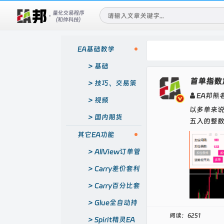
EA基础教学
EA邦客服QQ：1720
基础
首单指数
技巧、交易策
EA邦熊
略
视频
以多单来
国内期货
五入的整数
其它EA功能
AllView订单管
理EA
Carry差价套利
EA
Carry百分比套
利EA
Glue全自动持
阅读：6251
赢突破EA
Spirit精灵EA