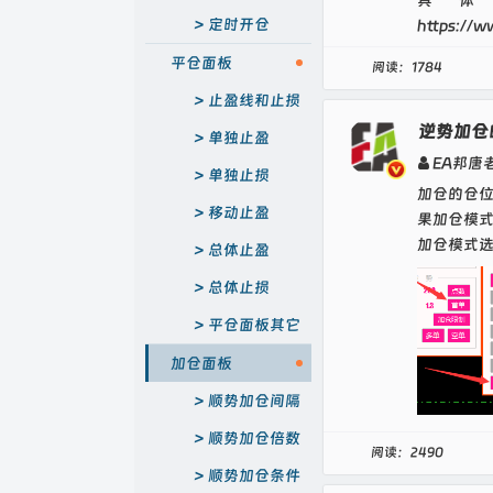
具
定时开仓
https://w
平仓面板
阅读：1784
止盈线和止损
逆势加仓
线
单独止盈
EA邦唐
单独止损
加仓的仓
移动止盈
果加仓模
加仓模式选
总体止盈
总体止损
平仓面板其它
功能
加仓面板
顺势加仓间隔
顺势加仓倍数
阅读：2490
顺势加仓条件