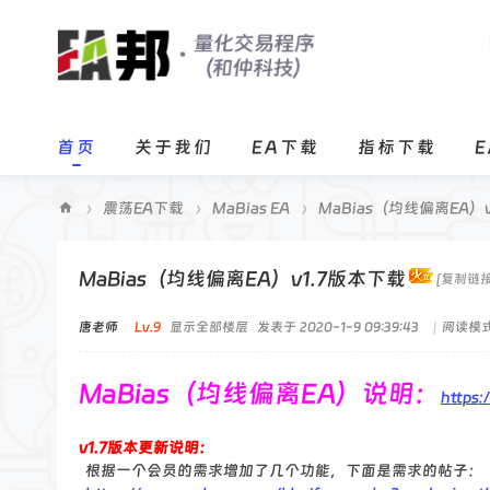
首页
关于我们
EA下载
指标下载
›
震荡EA下载
›
MaBias EA
›
MaBias（均线偏离EA）
E
A
MaBias（均线偏离EA）v1.7版本下载
[复制链接
邦
唐老师
Lv.9
显示全部楼层
发表于 2020-1-9 09:39:43
|
阅读模
程
序
MaBias（均线偏离EA）说明：
https
化
交
v1.7版本更新说明：
易
根据一个会员的需求增加了几个功能，下面是需求的帖子：