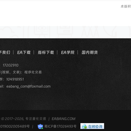
本版积
于我们
EA下载
指标下载
EA学院
国内期货
：17202910
乎(视频、文章)：程序化交易
群：104918951
il：eabang_com@foxmail.com
ht © 2017-2026, 专注量化交易
|
EABANG.COM
19002005489号
|
蜀ICP备17026493号