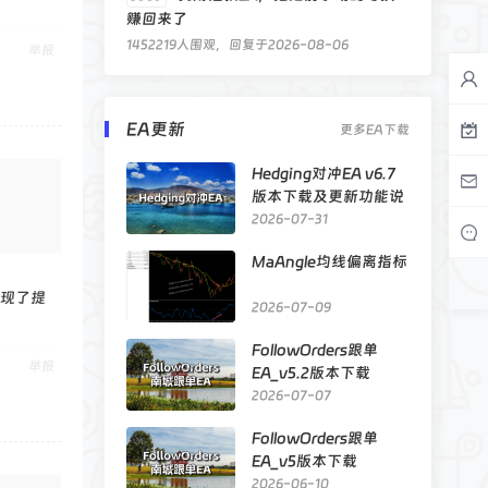
赚回来了
1452219人围观，回复于2026-08-06
举报
EA更新
更多EA下载
Hedging对冲EA v6.7
版本下载及更新功能说
明
2026-07-31
MaAngle均线偏离指标
发现了提
2026-07-09
FollowOrders跟单
举报
EA_v5.2版本下载
2026-07-07
FollowOrders跟单
EA_v5版本下载
2026-06-10