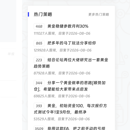
热门策略
更多热门策略
黄金稳健参数月利30%
468
111027人围观，回复于2026-08-06
把多年的马丁玩法分享给你
865
129928人围观，回复于2026-08-06
举报
结合论坛两位大佬研究出一套黄金
223
趋势策略
87928人围观，回复于2026-08-06
分享一个黄金做单的思路[顺势加
344
仓]，希望能给大家带来点启发
69825人围观，回复于2026-08-06
黄金，初始资金100，每次报价方
393
式测试今年1至9月份，最终净
53529人围观，回复于2026-08-06
我用这款EA，把之前手动的亏损
3509