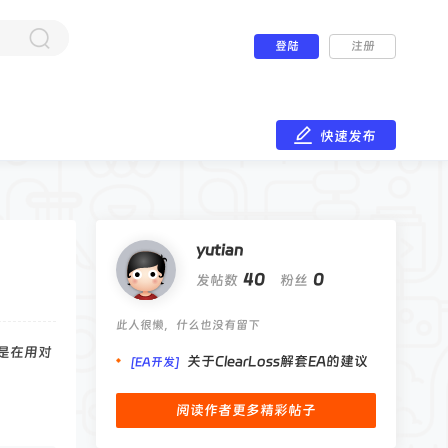
登陆
注册
快速发布
yutian
40
0
发帖数
粉丝
此人很懒，什么也没有留下
是在用对
关于ClearLoss解套EA的建议
[EA开发]
阅读作者更多精彩帖子