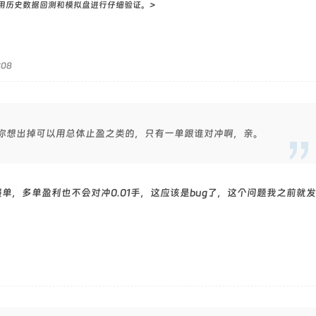
用历史数据回测和模拟盘进行仔细验证。>
:08
你想出掉可以用总体止盈之类的，只有一单跟谁对冲啊，亲。
损单，多单盈利也不会对冲0.01手，这应该是bug了，这个问题我之前就