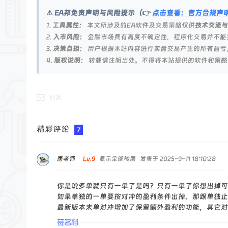
论
⚠️ EA邦免责声明与风险提示（👉
点击查看：官方合规声
坛
1.
工具属性：
本文所涉及的EA软件及交易策略仅供
技术交流与
2.
入市风险：
金融市场具有高度不确定性，程序化交易并不能
3.
决策自担：
用户根据本站内容进行实盘交易产生的所有盈亏
4.
版权说明：
转载请注明出处。不得将本站提供的软件和策略
回复
精彩评论
7
唐老师
Lv.9
显示全部楼层
发表于 2025-9-11 18:10:28
你是说多单就只有一单了是吗？只有一单了你想出掉可
如果单独的一单要按对冲的盈利条件出掉，那跟单独止
最新版本末单对冲增加了保留额外盈利的功能，其它对