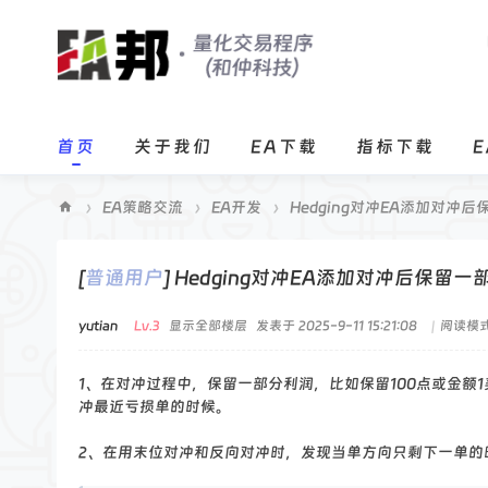
首页
关于我们
EA下载
指标下载
›
EA策略交流
›
EA开发
›
Hedging对冲EA添加对冲后
E
A
[
普通用户
]
Hedging对冲EA添加对冲后保留
邦
yutian
Lv.3
显示全部楼层
发表于 2025-9-11 15:21:08
|
阅读模
程
序
1、在对冲过程中，保留一部分利润，比如保留100点或金
化
冲最近亏损单的时候。
交
2、在用末位对冲和反向对冲时，发现当单方向只剩下一单的
易