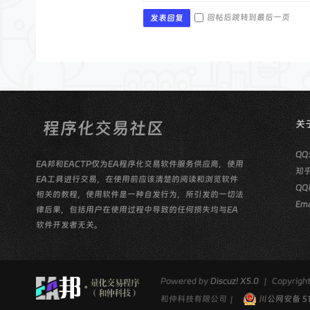
回帖后跳转到最后一页
发表回复
关
QQ
EA邦和EACTP仅为EA程序化交易软件服务供应商，使用
知
EA工具进行交易，在使用前应该清楚的阅读和浏览软件
QQ
相关的教程，使用软件是一种自发行为，所引发的一切法
Ema
律后果，包括用户在使用过程中导致的任何损失均与EA
软件开发者无关。
Powered by
Discuz! X5.0
|
Copyrig
和仲科技有限公司
|
川公网安备 510