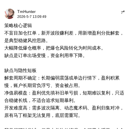
TmHunter
#
7
2026-5-7 13:09:49
策略核心逻辑
不盲目加仓扛单，新开波段赚利差，用新增盈利分批解套，
是典型稳健风控思路。
大幅降低爆仓概率，把爆仓风险转化为时间成本。
缺点是订单出场变慢，资金利用率下降。
缺点与隐性短板
解套周期不确定：长期偏弱震荡或单边行情下，盈利积累
慢，账户长期背负浮亏、资金被占用。
净值易横盘：盈利优先填补旧单亏损，短期难以复利，只适
合稳健长线，不适合追求短期暴利。
开发难度高：需多波次隔离、动态魔术码、盈利归集对冲，
原有马丁框架无法复用，底层需重写。