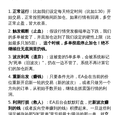
1.
正常运行
：比如我们设定每天特定时间（比如1:30）开
始交易，正常按照网格间距加仓。如果行情有回调，多空
正常止盈，皆大欢喜。
2.
触发截断（止血）
：假设行情突发极端单边下跌，我们
的多单被套了，并且加仓达到了我们设定的硬性上限（比
如最多只加5层）。
这个时候，多单彻底停止加仓！绝不
继续往无底洞里扔钱。
3.
波次剥离（遗弃）
：这被套的5单多单，会被系统标记
为“死单（旧波次）”，扔在一边不管了。系统不再计算它
们的加仓距离。
4.
重新出发（赚钱）
：只要条件允许，EA会在当前的价
位重新开启新一轮的交易（新的波次），或者只做另一个
方向的订单，从初始手数开始，继续去抓震荡行情的利
润。
5.
利润打损（救人）
：EA后台会默默盯盘，把
新波次赚
到的钱
（或者反向空单赚到的钱）积攒起来。一旦这些利
润足够弥补那5张“死单”里亏损最大/最远的那一单，就
立