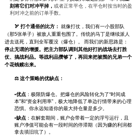
刻将它们对冲平掉，
或者正常平仓，在平仓时按当时的盈
利对冲之前的订单手数。
🏹 打个通俗的比方：
就像打仗，我们有一小股部队
（那5张单子）被敌人重重包围了。传统的马丁是继续派人
进去送死，直到全军覆没（爆仓）。 而我们的新思路是：
停止无谓的增援。把主力部队调到其他好打的战场去打胜
仗、搞战利品。等战利品攒够了，再回来把被围的兄弟一个
个花钱赎出来。
⚖️ 这个策略的优缺点：
优点
：极限防爆仓。把爆仓的风险转化为了“时间成
本”和“资金利用率”，极大地降低了单边行情带来的心理
恐惧。你永远知道你的最大持仓量是多少。
缺点
：在解套期间，账户会带着一定的浮亏运行，且
账户净值可能会有一段时间的停滞期（因为赚的利润都
拿去填旧坑了）。