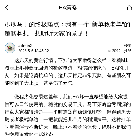
EA策略
聊聊马丁的终极痛点：我有一个“新单救老单”的
策略构想，想听听大家的意见！
admin2
楼主
2026-5-6 18:45:32
3092
26
这几天的黄金行情，不知道大家做得怎么样？看着M1
图表上那种毫无回调的极致单边，相信跑传统马丁EA的朋
友，如果是逆势抗单的，这几天肯定非常煎熬。有些朋友可
能吃到了大止损，甚至伤了元气。
做程序化交易这些年，我们EA邦一直希望能给大家提
供可以日常使用的、稳健的交易工具。马丁策略盈亏同源的
特点大家都很清楚——平时震荡市赚钱像印钞，但遇到黑天
鹅或者极端单边，一把就能把几个月的利润抹平。这种扛单
时看着浮亏不断扩大、晚上睡不着觉的体验，绝对不是我们
做交易追求的生活状态。