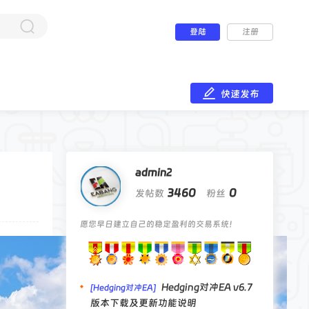
登陆
注册
快速发布
admin2
3460
0
发帖数
粉丝
愿您早日建立自己的稳定盈利的交易系统！
Hedging对冲EA v6.7
[Hedging对冲EA]
版本下载及更新功能说明