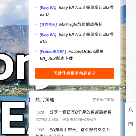
Easy EA No.2 极简全自动2号
[Easy EA]
v3.0
MaAngle均线偏离指标
[其它指标]
Easy EA No.2 极简全自动2号
[Easy EA]
v1.5
FollowOrders跟单
[Follow跟单EA]
EA_v5.2版本下载
阅读作者更多精彩帖子
热门策略
更多热门策略
分享一套已有8个月的数据的参数
573
127798人围观，回复于2026-08-09
EA邦高手如云，这么好的交易系
997