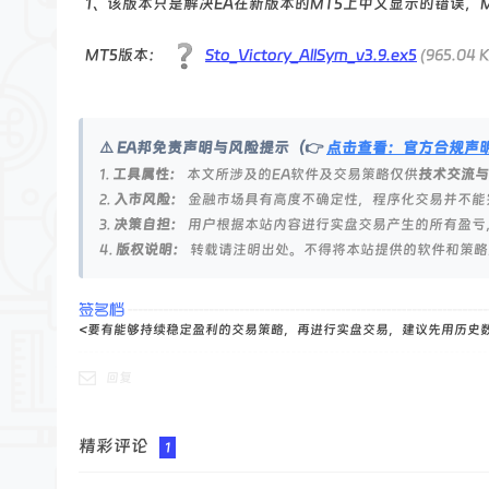
1、该版本只是解决EA在新版本的MT5上中文显示的错误，
MT5版本：
Sto_Victory_AllSym_v3.9.ex5
(965.04 
⚠️ EA邦免责声明与风险提示（👉
点击查看：官方合规声
1.
工具属性：
本文所涉及的EA软件及交易策略仅供
技术交流与
2.
入市风险：
金融市场具有高度不确定性，程序化交易并不能
3.
决策自担：
用户根据本站内容进行实盘交易产生的所有盈亏
4.
版权说明：
转载请注明出处。不得将本站提供的软件和策略
<要有能够持续稳定盈利的交易策略，再进行实盘交易，建议先用历史
回复
精彩评论
1