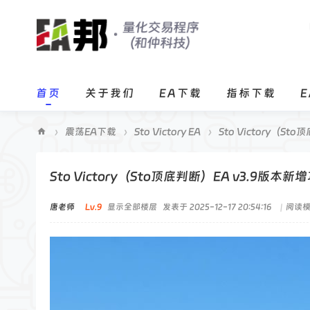
首页
关于我们
EA下载
指标下载
›
震荡EA下载
›
Sto Victory EA
›
Sto Victory（St
E
A
Sto Victory（Sto顶底判断）EA v3.9版
邦
唐老师
Lv.9
显示全部楼层
发表于 2025-12-17 20:54:16
|
阅读
程
序
化
交
易