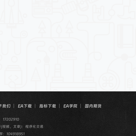
于我们
EA下载
指标下载
EA学院
国内期货
：17202910
乎(视频、文章)：程序化交易
群：104918951