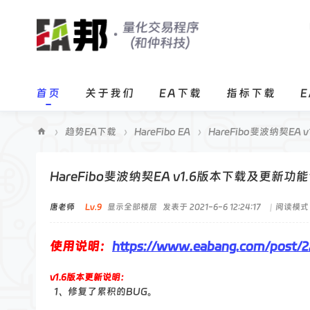
首页
关于我们
EA下载
指标下载
›
趋势EA下载
›
HareFibo EA
›
HareFibo斐波纳契EA 
E
A
HareFibo斐波纳契EA v1.6版本下载及更新功
邦
唐老师
Lv.9
显示全部楼层
发表于 2021-6-6 12:24:17
|
阅读模式
程
序
使用说明：
https://www.eabang.com/post/2
化
交
v1.6版本更新说明：
1、修复了累积的BUG。
易