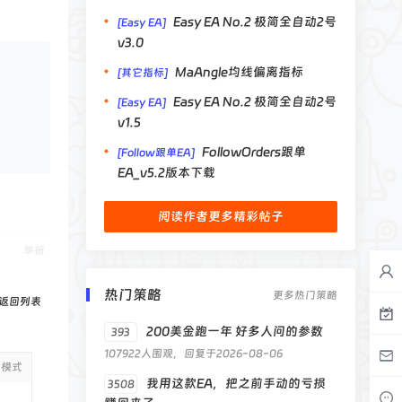
Easy EA No.2 极简全自动2号
[Easy EA]
v3.0
MaAngle均线偏离指标
[其它指标]
Easy EA No.2 极简全自动2号
[Easy EA]
v1.5
FollowOrders跟单
[Follow跟单EA]
EA_v5.2版本下载
阅读作者更多精彩帖子
举报
热门策略
更多热门策略
返回列表
200美金跑一年 好多人问的参数
393
107922人围观，回复于2026-08-06
级模式
我用这款EA，把之前手动的亏损
3508