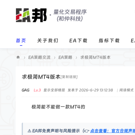
首页
关于我们
EA下载
指标下载
›
EA策略交流
›
EA策略
›
求极简MT4版本
E
A
求极简MT4版本
[复制链接]
邦
GAG
Lv.3
显示全部楼层
发表于 2026-6-29 13:12:38
|
阅读模式
程
序
极简能不能做一款MT4的
化
交
易
⚠️ EA邦免责声明与风险提示（👉
点击查看：官方合规声