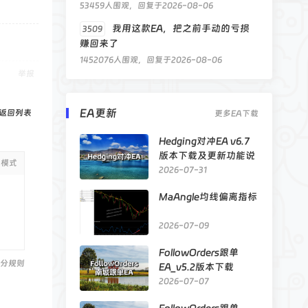
53459人围观，回复于2026-08-06
我用这款EA，把之前手动的亏损
3509
赚回来了
1452076人围观，回复于2026-08-06
举报
EA更新
返回列表
更多EA下载
Hedging对冲EA v6.7
版本下载及更新功能说
级模式
明
2026-07-31
MaAngle均线偏离指标
2026-07-09
FollowOrders跟单
分规则
EA_v5.2版本下载
2026-07-07