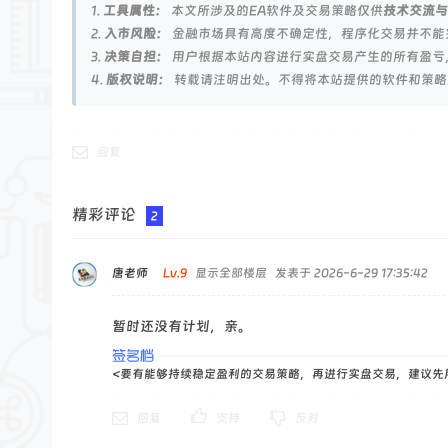
论
1.
工具属性：
本文所涉及的EA软件及交易策略仅供
技术交流与
坛
2.
入市风险：
金融市场具有高度不确定性，程序化交易并不能
3.
决策自担：
用户根据本站内容进行实盘交易产生的所有盈亏
4.
版权说明：
转载请注明出处。不得将本站提供的软件和策略
回复
精彩评论
2
唐老师
Lv.9
显示全部楼层
发表于 2026-6-29 17:35:42
暂时还没有计划，亲。
<要有能够持续稳定盈利的交易策略，再进行实盘交易，建议先
回复
支持
反对