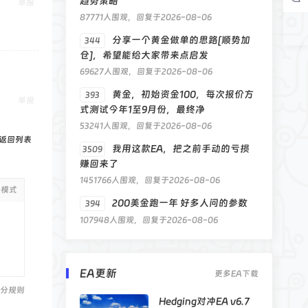
趋势策略
举报
87771人围观，回复于2026-08-06
分享一个黄金做单的思路[顺势加
344
仓]，希望能给大家带来点启发
69627人围观，回复于2026-08-06
黄金，初始资金100，每次报价方
393
举报
式测试今年1至9月份，最终净
53241人围观，回复于2026-08-06
返回列表
我用这款EA，把之前手动的亏损
3509
赚回来了
1451766人围观，回复于2026-08-06
级模式
200美金跑一年 好多人问的参数
394
107948人围观，回复于2026-08-06
EA更新
更多EA下载
分规则
Hedging对冲EA v6.7