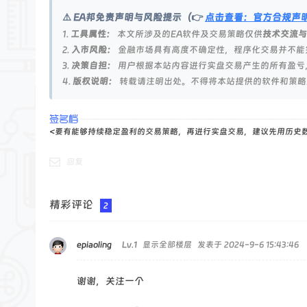
论
⚠️ EA邦免责声明与风险提示（👉
点击查看：官方合规声
坛
1.
工具属性：
本文所涉及的EA软件及交易策略仅供
技术交流与
2.
入市风险：
金融市场具有高度不确定性，程序化交易并不能
3.
决策自担：
用户根据本站内容进行实盘交易产生的所有盈亏
4.
版权说明：
转载请注明出处。不得将本站提供的软件和策略
<要有能够持续稳定盈利的交易策略，再进行实盘交易，建议先用历史
回复
精彩评论
2
epiaoling
Lv.1
显示全部楼层
发表于 2024-9-6 15:43:46
谢谢，关注一个