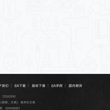
于我们
EA下载
指标下载
EA学院
国内期货
：17202910
乎(视频、文章)：程序化交易
群：104918951