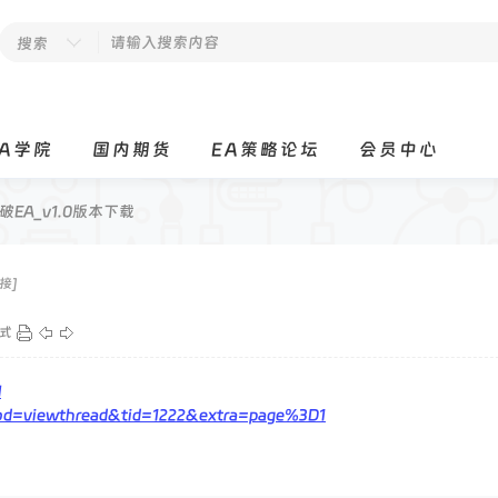
搜索
EA学院
国内期货
EA策略论坛
会员中心
突破EA_v1.0版本下载
接]
式
l
od=viewthread&tid=1222&extra=page%3D1