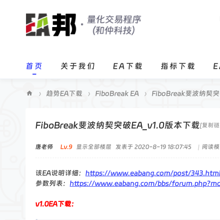
首页
关于我们
EA下载
指标下载
›
趋势EA下载
›
FiboBreak EA
›
FiboBreak斐波纳契
E
A
FiboBreak斐波纳契突破EA_v1.0版本下载
[复制链
邦
唐老师
Lv.9
显示全部楼层
发表于 2020-8-19 18:07:45
|
阅读模
程
序
该EA说明详细：
https://www.eabang.com/post/343.htm
化
参数列表：
https://www.eabang.com/bbs/forum.php?m
交
v1.0EA下载：
易