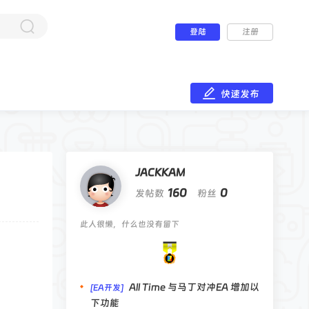
登陆
注册
快速发布
JACKKAM
160
0
发帖数
粉丝
此人很懒，什么也没有留下
All Time 与马丁对冲EA 增加以
[EA开发]
下功能