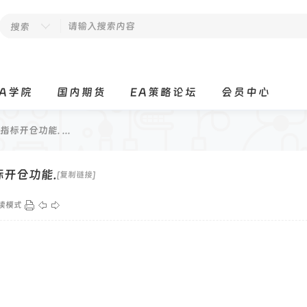
搜索
EA学院
国内期货
EA策略论坛
会员中心
开仓功能. ...
开仓功能.
[复制链接]
读模式