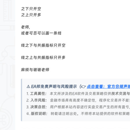
论
之下只开空
坛
之上只开多
老师,
或者可否可以画一条线
线之下与共振指标只开空
线之上与共振指标只开多
麻烦与谢谢老师
⚠️ EA邦免责声明与风险提示（👉
点击查看：官方合规声
1.
工具属性：
本文所涉及的EA软件及交易策略仅供
技术交流与
2.
入市风险：
金融市场具有高度不确定性，程序化交易并不能
3.
决策自担：
用户根据本站内容进行实盘交易产生的所有盈亏
4.
版权说明：
转载请注明出处。不得将本站提供的软件和策略