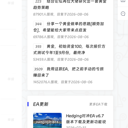
结合论坛两位大佬研究出一套黄金
223
举报
趋势策略
87901人围观，回复于2026-08-06
分享一个黄金做单的思路[顺势加
344
仓]，希望能给大家带来点启发
69786人围观，回复于2026-08-06
黄金，初始资金100，每次报价方
393
式测试今年1至9月份，最终净
53459人围观，回复于2026-08-06
我用这款EA，把之前手动的亏损
3509
赚回来了
举报
1452076人围观，回复于2026-08-06
EA更新
更多EA下载
Hedging对冲EA v6.7
举报
版本下载及更新功能说
明
2026-07-31