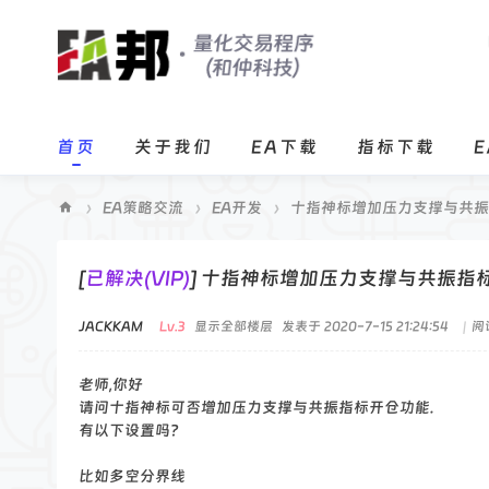
首页
关于我们
EA下载
指标下载
›
EA策略交流
›
EA开发
›
十指神标增加压力支撑与共振指标
E
A
[
已解决(VIP)
]
十指神标增加压力支撑与共振指标
邦
JACKKAM
Lv.3
显示全部楼层
发表于 2020-7-15 21:24:54
|
阅
程
序
老师,你好
化
请问十指神标可否增加压力支撑与共振指标开仓功能.
交
有以下设置吗？
易
比如多空分界线