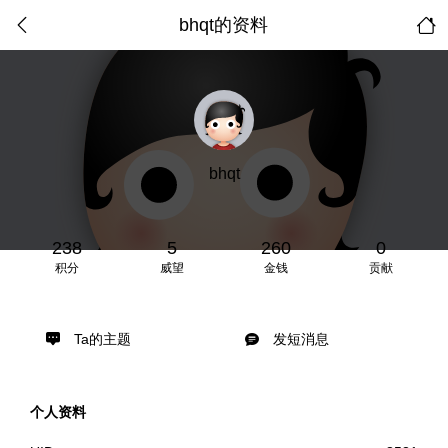
bhqt的资料
bhqt
238
5
260
0
积分
威望
金钱
贡献
Ta的主题
发短消息
个人资料