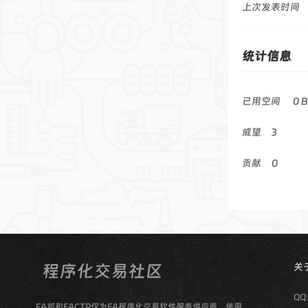
上次发表时间
统计信息
已用空间
0 B
威望
3
贡献
0
关
QQ
EA邦和EACTP仅为EA程序化交易软件服务供应商，使用