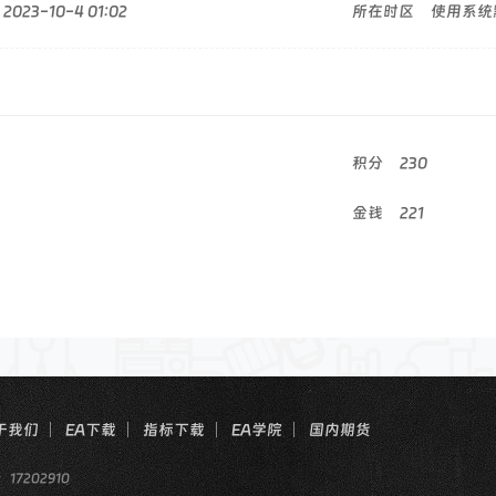
2023-10-4 01:02
所在时区
使用系统
积分
230
金钱
221
于我们
EA下载
指标下载
EA学院
国内期货
：17202910