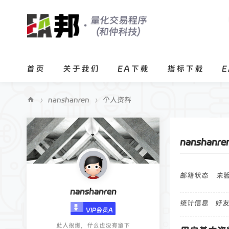
首页
关于我们
EA下载
指标下载
›
nanshanren
›
个人资料
E
A
nanshanre
邦
程
序
邮箱状态
未
化
nanshanren
统计信息
好友
交
VIP会员A
易
此人很懒，什么也没有留下