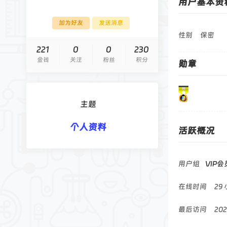
用户基本资
论
坛
加为好友
发送消息
性别
保密
221
0
0
230
金钱
关注
粉丝
积分
勋章
主题
个人资料
活跃概况
用户组
VIP会
在线时间
29
最后访问
202