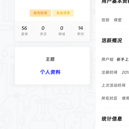
用户基本资
论
坛
加为好友
发送消息
性别
保密
56
0
0
14
金钱
关注
粉丝
积分
活跃概况
主题
用户组
新手上
个人资料
注册时间
201
上次活动时间
所在时区
使
统计信息