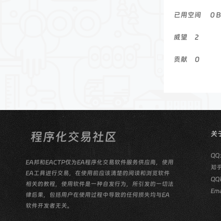
已用空间
0 B
威望
2
贡献
0
关
QQ
EA邦和EACTP仅为EA程序化交易软件服务供应商，使用
知
EA工具进行交易，在使用前应该清楚的阅读和浏览软件
QQ
相关的教程，使用软件是一种自发行为，所引发的一切法
Ema
律后果，包括用户在使用过程中导致的任何损失均与EA
软件开发者无关。