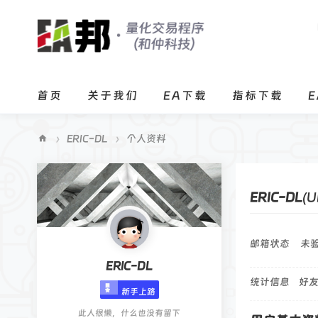
首页
关于我们
EA下载
指标下载
›
ERIC-DL
›
个人资料
E
A
ERIC-DL
(U
邦
程
序
邮箱状态
未
化
ERIC-DL
统计信息
好友
交
新手上路
易
此人很懒，什么也没有留下