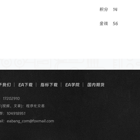
积分
14
金钱
56
于我们
EA下载
指标下载
EA学院
国内期货
：17202910
乎(视频、文章)：程序化交易
群：104918951
il：eabang_com@foxmail.com