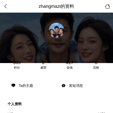
zhangmazi的资料
zhangmazi
309
2
317
0
积分
威望
金钱
贡献
Ta的主题
发短消息
个人资料