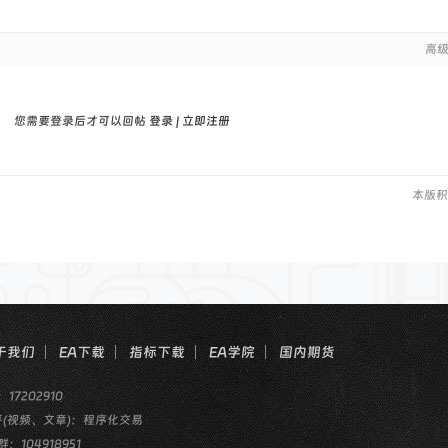
高
您需要登录后才可以回帖
登录
|
立即注册
本版积
于我们
EA下载
指标下载
EA学院
国内期货
：17202910
乎(视频、文章)：程序化交易
群：104918951