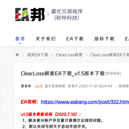
首页
关于我们
EA下载
指标下载
›
趋势EA下载
›
ClearLoss解套
›
ClearLoss解套EA下
E
A
ClearLoss解套EA下载_v1.5版本下载
[复制链接]
邦
唐老师
Lv.9
显示全部楼层
发表于 2020-7-10 16:24:44
|
阅读模
程
序
EA说明：
https://www.eabang.com/post/322.htm
化
交
v1.5版本更新说明（2020.7.10）：
1、解决美分账户开仓量计算偶尔出现的问题。
易
2、默认关闭亏损大于自动开启开关。