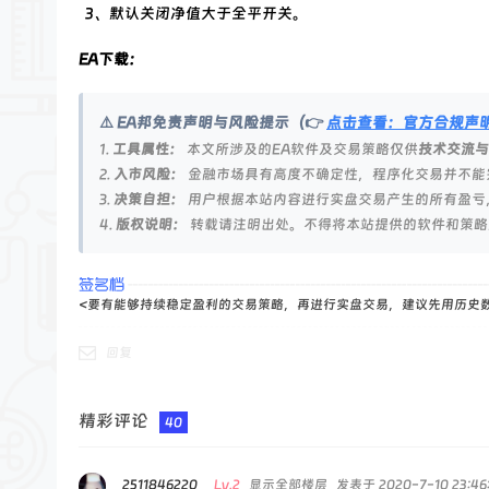
论
3、默认关闭净值大于全平开关。
坛
EA下载：
⚠️ EA邦免责声明与风险提示（👉
点击查看：官方合规声
1.
工具属性：
本文所涉及的EA软件及交易策略仅供
技术交流与
2.
入市风险：
金融市场具有高度不确定性，程序化交易并不能
3.
决策自担：
用户根据本站内容进行实盘交易产生的所有盈亏
4.
版权说明：
转载请注明出处。不得将本站提供的软件和策略
<要有能够持续稳定盈利的交易策略，再进行实盘交易，建议先用历史
回复
精彩评论
40
2511846220
Lv.2
显示全部楼层
发表于 2020-7-10 23:46