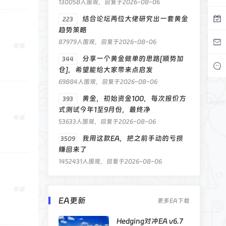
130058人围观，回复于2026-08-06
结合论坛两位大佬研究出一套黄金
223
趋势策略
87979人围观，回复于2026-08-06
举报
分享一个黄金做单的思路[顺势加
344
仓]，希望能给大家带来点启发
69884人围观，回复于2026-08-06
黄金，初始资金100，每次报价方
393
式测试今年1至9月份，最终净
举报
53633人围观，回复于2026-08-06
我用这款EA，把之前手动的亏损
3509
赚回来了
1452431人围观，回复于2026-08-06
举报
EA更新
更多EA下载
Hedging对冲EA v6.7